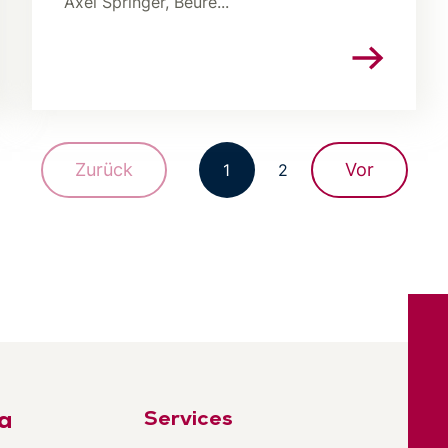
Axel Springer, Beure...
Zurück
Vor
1
2
a
Services