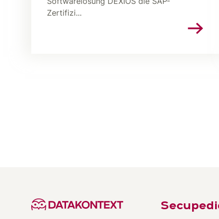
Softwarelösung DEXIOS die SAP-
Zertifizi...
Secupedi