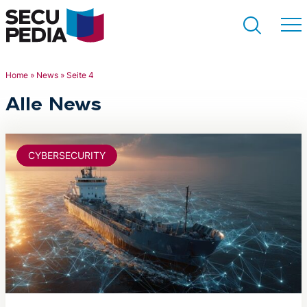
Home
»
News
»
Seite 4
Alle News
Suchen
CYBERSECURITY