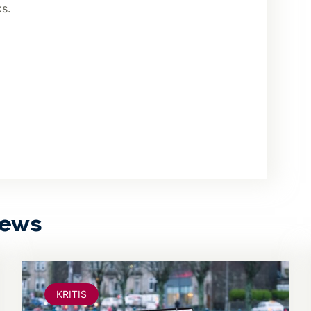
s.
News
KRITIS