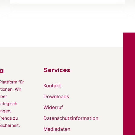
a
Services
Plattform für
Kontakt
tionen. Wir
Downloads
über
rategisch
Widerruf
ungen,
Datenschutzinformation
rends zu
icherheit.
Mediadaten