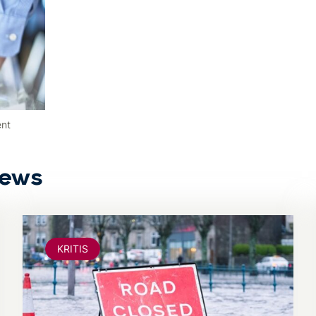
ent
News
KRITIS